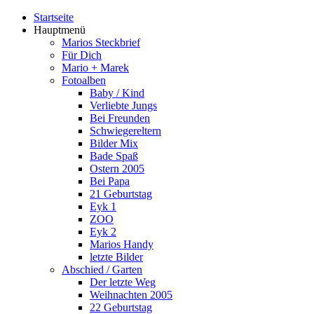
Startseite
Hauptmenü
Marios Steckbrief
Für Dich
Mario + Marek
Fotoalben
Baby / Kind
Verliebte Jungs
Bei Freunden
Schwiegereltern
Bilder Mix
Bade Spaß
Ostern 2005
Bei Papa
21 Geburtstag
Eyk 1
ZOO
Eyk 2
Marios Handy
letzte Bilder
Abschied / Garten
Der letzte Weg
Weihnachten 2005
22 Geburtstag