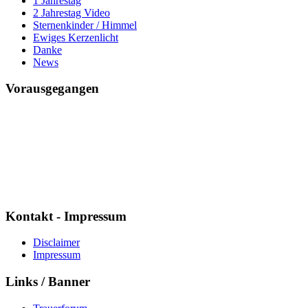
1 Jahrestag
2 Jahrestag Video
Sternenkinder / Himmel
Ewiges Kerzenlicht
Danke
News
Vorausgegangen
Mario ich vermisse Dich
Seit
7595 Tagen
21 Std. : 23 Min. : 43 Sek.
Kontakt - Impressum
Disclaimer
Impressum
Links / Banner