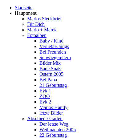
Startseite
Hauptmenü
Marios Steckbrief
Für Dich
Mario + Marek
Fotoalben
Baby / Kind
Verliebte Jungs
Bei Freunden
Schwiegereltern
Bilder Mix
Bade Spaß
Ostern 2005
Bei Papa
21 Geburtstag
Eyk 1
ZOO
Eyk 2
Marios Handy
letzte Bilder
Abschied / Garten
Der letzte Weg
Weihnachten 2005
22 Geburtstag