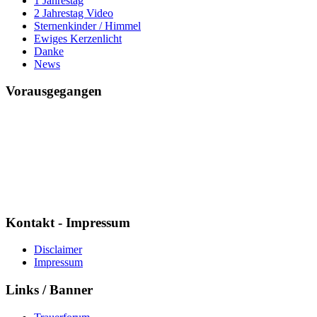
1 Jahrestag
2 Jahrestag Video
Sternenkinder / Himmel
Ewiges Kerzenlicht
Danke
News
Vorausgegangen
Mario ich vermisse Dich
Seit
7592 Tagen
15 Std. : 10 Min. : 42 Sek.
Kontakt - Impressum
Disclaimer
Impressum
Links / Banner