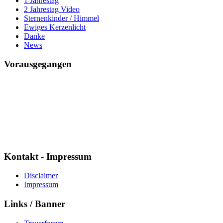
1 Jahrestag
2 Jahrestag Video
Sternenkinder / Himmel
Ewiges Kerzenlicht
Danke
News
Vorausgegangen
Mario ich vermisse Dich
Seit
7592 Tagen
1 Std. : 34 Min. : 12 Sek.
Kontakt - Impressum
Disclaimer
Impressum
Links / Banner