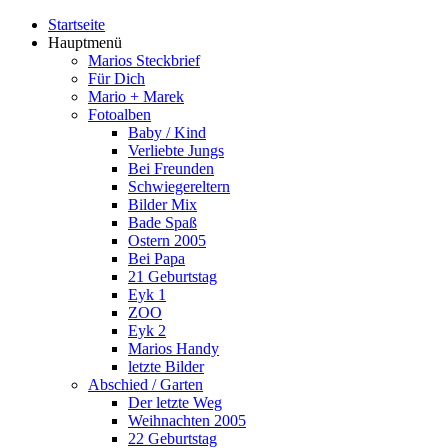
Startseite
Hauptmenü
Marios Steckbrief
Für Dich
Mario + Marek
Fotoalben
Baby / Kind
Verliebte Jungs
Bei Freunden
Schwiegereltern
Bilder Mix
Bade Spaß
Ostern 2005
Bei Papa
21 Geburtstag
Eyk 1
ZOO
Eyk 2
Marios Handy
letzte Bilder
Abschied / Garten
Der letzte Weg
Weihnachten 2005
22 Geburtstag