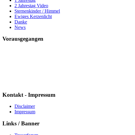
1 Jahrestag
2 Jahrestag Video
Sternenkinder / Himmel
Ewiges Kerzenlicht
Danke
News
Vorausgegangen
Mario ich vermisse Dich
Seit
7595 Tagen
21 Std. : 50 Min. : 59 Sek.
Kontakt - Impressum
Disclaimer
Impressum
Links / Banner