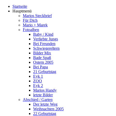
Startseite
Hauptmenü
Marios Steckbrief
Für Dich
Mario + Marek
Fotoalben
Baby / Kind
Verliebte Jungs
Bei Freunden
Schwiegereltern
Bilder Mix
Bade Spaß
Ostern 2005
Bei Papa
21 Geburtstag
Eyk 1
ZOO
Eyk 2
Marios Handy
letzte Bilder
Abschied / Garten
Der letzte Weg
Weihnachten 2005
22 Geburtstag