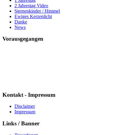
1 Jahrestag
2 Jahrestag Video
Sternenkinder / Himmel
Ewiges Kerzenlicht
Danke
News
Vorausgegangen
Mario ich vermisse Dich
Seit
7591 Tagen
22 Std. : 51 Min. : 43 Sek.
Kontakt - Impressum
Disclaimer
Impressum
Links / Banner