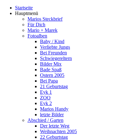
Startseite
Hauptmenü
Marios Steckbrief
Für Dich
Mario + Marek
Fotoalben
Baby / Kind
Verliebte Jungs
Bei Freunden
Schwiegereltern
Bilder Mix
Bade Spaß
Ostern 2005
Bei Papa
21 Geburtstag
Eyk 1
ZOO
Eyk 2
Marios Handy
letzte Bilder
Abschied / Garten
Der letzte Weg
Weihnachten 2005
22 Geburtstag